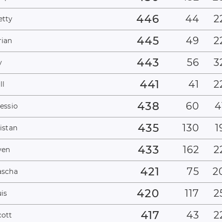
446
44
2
etty
445
49
2
rian
443
56
3
y
441
41
2
ll
438
60
4
essio
435
130
1
istan
433
162
2
ven
421
75
2
ascha
420
117
2
is
417
43
2
cott