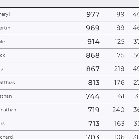
977
89
4
heryl
969
89
4
artin
914
125
3
lix
868
75
5
ick
867
218
4
os
813
176
2
atthias
744
61
3
athan
719
240
3
onathan
713
163
3
ars
703
106
3
ichard