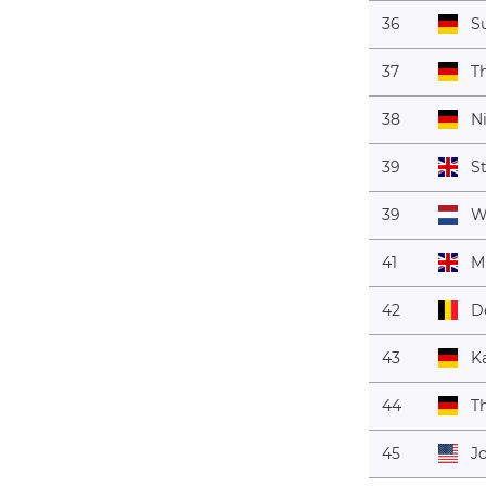
36
S
37
T
38
N
39
S
39
W
41
M
42
D
43
K
44
T
45
J