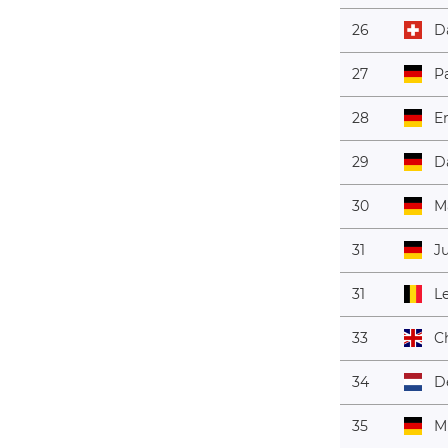
26
D
27
P
28
E
29
Da
30
M
31
J
31
L
33
C
34
D
35
M