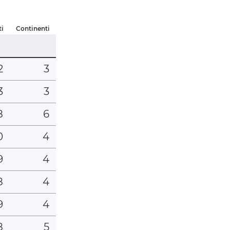
ti
Continenti
2
3
3
3
8
6
0
4
9
4
8
4
9
4
8
5