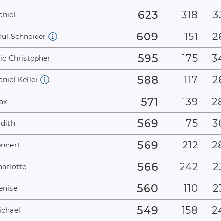
623
318
3
aniel
609
151
2
aul Schneider
595
175
3
ric Christopher
588
117
2
niel Keller
571
139
2
ax
569
75
3
udith
569
212
2
ennert
566
242
2
harlotte
560
110
2
enise
549
158
2
ichael