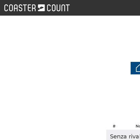
#
N
Senza rival