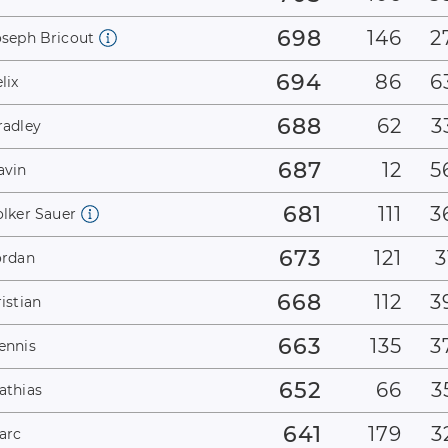
698
146
2
oseph Bricout
694
86
6
lix
688
62
3
radley
687
12
5
avin
681
111
3
olker Sauer
673
121
3
ordan
668
112
3
istian
663
135
3
ennis
652
66
3
athias
641
179
3
arc