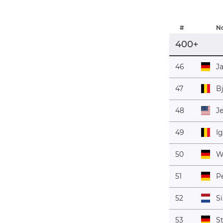
#
N
400+
46
J
47
B
48
J
49
I
50
W
51
P
52
S
53
S