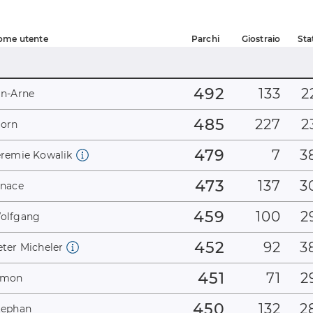
ome utente
Parchi
Giostraio
Sta
492
133
2
an-Arne
485
227
2
jorn
479
7
3
eremie Kowalik
473
137
3
gnace
459
100
2
olfgang
452
92
3
eter Micheler
451
71
2
imon
450
132
2
tephan