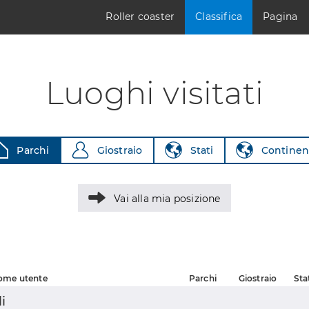
Roller coaster
Classifica
Pagina
Luoghi visitati
Parchi
Giostraio
Stati
Continen
Vai alla mia posizione
ome utente
Parchi
Giostraio
Sta
i