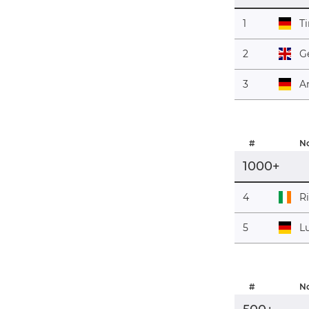
1
T
2
G
3
A
#
N
1000+
4
R
5
L
#
N