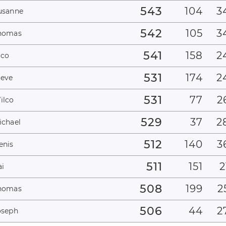
543
104
3
usanne
542
105
3
homas
541
158
2
ico
531
174
2
teve
531
77
2
ilco
529
37
2
ichael
512
140
3
enis
511
151
2
ai
508
199
2
homas
506
44
2
oseph