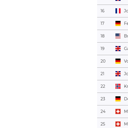
16
J
17
Fe
18
B
19
G
20
V
21
J
22
Kr
23
D
24
M
25
M