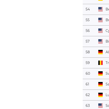
54
B
55
B
56
C
57
Bi
58
Al
59
Tr
60
S
61
S
62
Lu
63
S