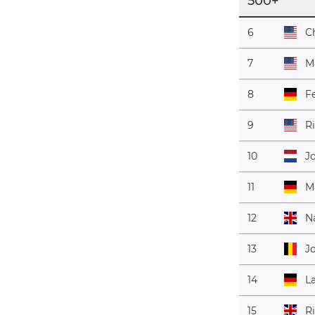
500+
6
C
7
M
8
Fe
9
R
10
J
11
M
12
N
13
J
14
L
15
R