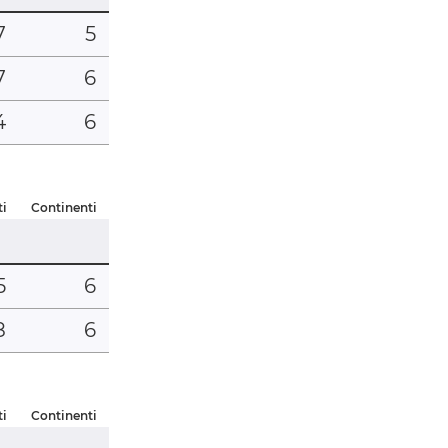
7
5
7
6
4
6
ti
Continenti
5
6
8
6
ti
Continenti