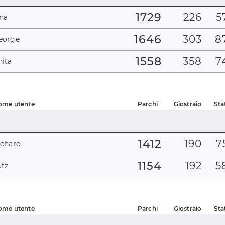
1729
226
5
ina
1646
303
8
eorge
1558
358
7
nita
ome utente
Parchi
Giostraio
Sta
1412
190
7
ichard
1154
192
5
utz
ome utente
Parchi
Giostraio
Sta