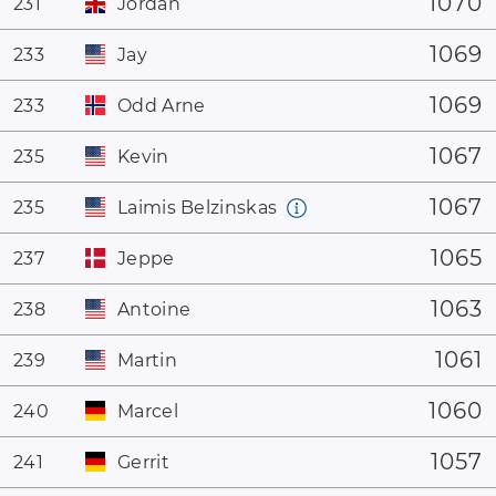
1070
231
Jordan
1069
233
Jay
1069
233
Odd Arne
1067
235
Kevin
1067
235
Laimis Belzinskas
1065
237
Jeppe
1063
238
Antoine
1061
239
Martin
1060
240
Marcel
1057
241
Gerrit