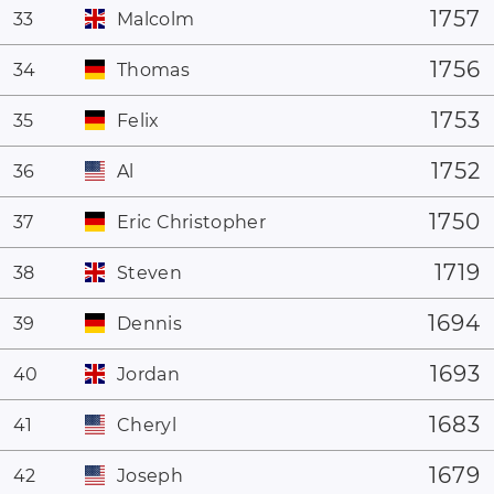
1757
33
Malcolm
1756
34
Thomas
1753
35
Felix
1752
36
Al
1750
37
Eric Christopher
1719
38
Steven
1694
39
Dennis
1693
40
Jordan
1683
41
Cheryl
1679
42
Joseph