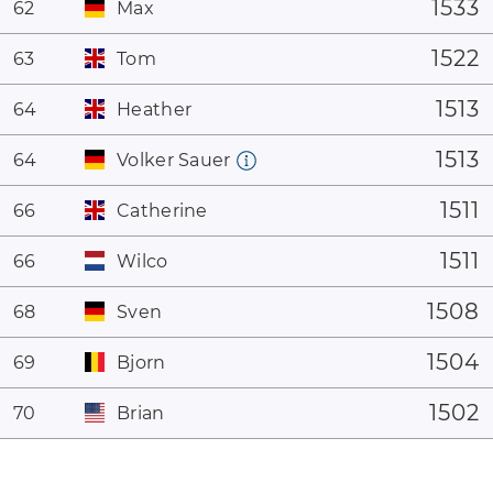
1533
62
Max
1522
63
Tom
1513
64
Heather
1513
64
Volker Sauer
1511
66
Catherine
1511
66
Wilco
1508
68
Sven
1504
69
Bjorn
1502
70
Brian