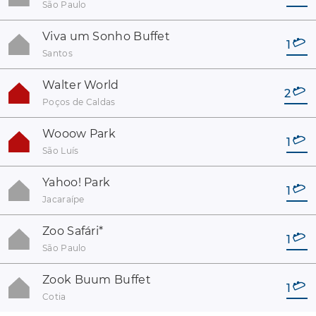
São Paulo
Viva um Sonho Buffet
1
Santos
Walter World
2
Poços de Caldas
Wooow Park
1
São Luís
Yahoo! Park
1
Jacaraípe
Zoo Safári
*
1
São Paulo
Zook Buum Buffet
1
Cotia