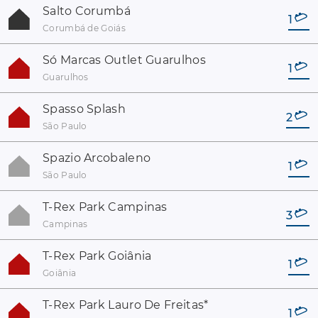
Salto Corumbá
1
Corumbá de Goiás
Só Marcas Outlet Guarulhos
1
Guarulhos
Spasso Splash
2
São Paulo
Spazio Arcobaleno
1
São Paulo
T-Rex Park Campinas
3
Campinas
T-Rex Park Goiânia
1
Goiânia
T-Rex Park Lauro De Freitas
*
1