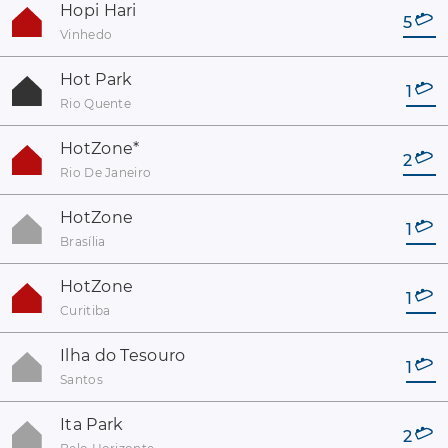
Hopi Hari
5
Vinhedo
Hot Park
1
Rio Quente
HotZone
*
2
Rio De Janeiro
HotZone
1
Brasília
HotZone
1
Curitiba
Ilha do Tesouro
1
Santos
Ita Park
2