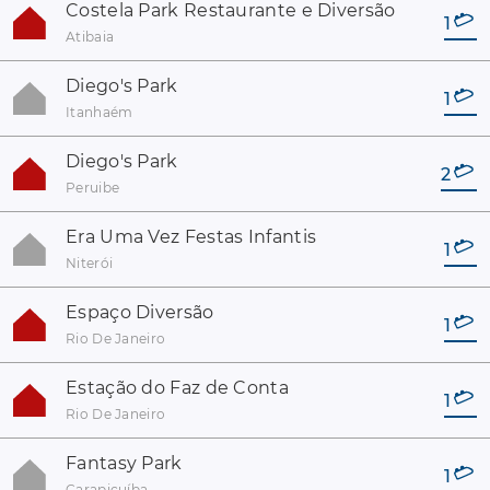
Costela Park Restaurante e Diversão
1
Atibaia
Diego's Park
1
Itanhaém
Diego's Park
2
Peruibe
Era Uma Vez Festas Infantis
1
Niterói
Espaço Diversão
1
Rio De Janeiro
Estação do Faz de Conta
1
Rio De Janeiro
Fantasy Park
1
Carapicuíba