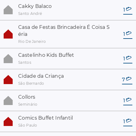
Cakky Balaco
1
Santo André
Casa de Festas Brincadeira É Coisa S
éria
1
Rio De Janeiro
Castelinho Kids Buffet
1
Santos
Cidade da Criança
7
São Bernardo
Collors
1
Seminário
Comics Buffet Infantil
1
São Paulo