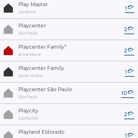
Play Master
1
Londrina
Playcenter
2
São Paulo
Playcenter Family
*
2
Aricanduva
Playcenter Family
1
Santo André
Playcenter São Paulo
10
São Paulo
Playcity
2
Cachambi
Playland Eldorado
1