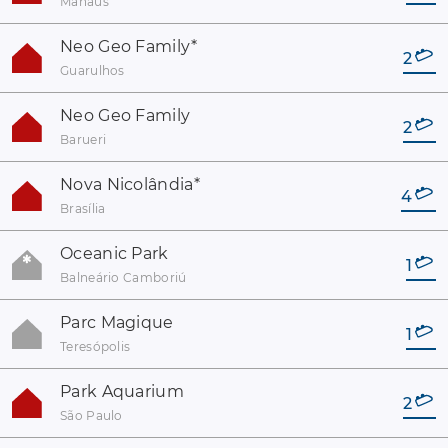
Manaus
Neo Geo Family
*
2
Guarulhos
Neo Geo Family
2
Barueri
Nova Nicolândia
*
4
Brasília
Oceanic Park
1
Balneário Camboriú
Parc Magique
1
Teresópolis
Park Aquarium
2
São Paulo