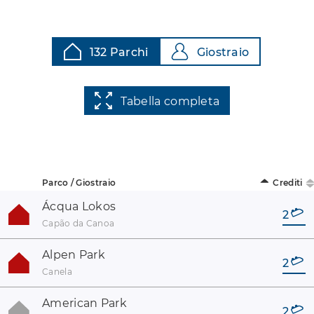
132 Parchi
Giostraio
Tabella completa
Parco / Giostraio
Crediti
Ácqua Lokos
2
Capão da Canoa
Alpen Park
2
Canela
American Park
2