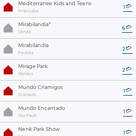
Mediterranee Kids and Teens
1
Piracicaba
Mirabilandia
*
6
Olinda
Mirabilandia
2
Paulista
Mirage Park
2
Manaus
Mundo Criamigos
1
Gramado
Mundo Encantado
1
São Paulo
Nenê Park Show
1