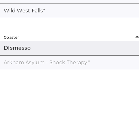
Wild West Falls
*
Coaster
Dismesso
Arkham Asylum - Shock Therapy
*
coaster-count.com è un prodotto di Volker Sauer e Thomas
Thumann · Alcuni nomi di coaster e parchi potrebbero essere
marchi registrati. #catalogue_coasters##