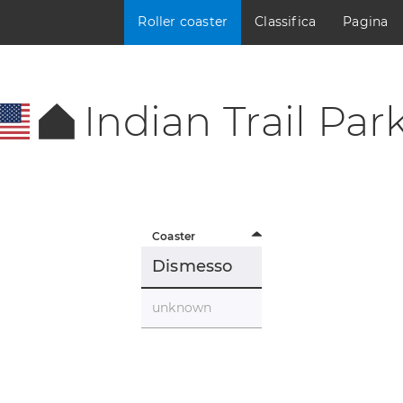
Roller coaster
Classifica
Pagina
Indian Trail Par
Coaster
Dismesso
unknown