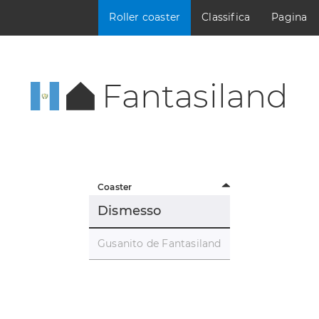
Roller coaster
Classifica
Pagina
Fantasiland
Coaster
Dismesso
Gusanito de Fantasiland