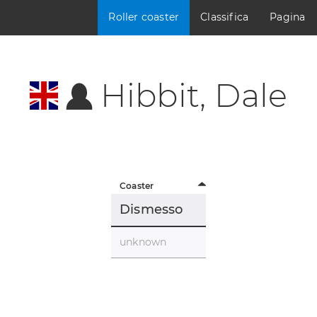
Roller coaster
Classifica
Pagina
Hibbit, Dale
Coaster
Dismesso
unknown