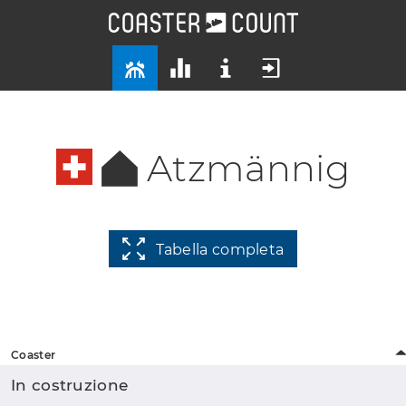
Atzmännig
Tabella completa
Coaster
In costruzione