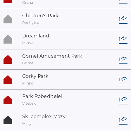
Orsha
Children's Park
1
Rechytsa
Dreamland
1
Minsk
Gomel Amusement Park
1
Gomel
Gorky Park
1
Minsk
Park Pobeditelei
1
Vitebsk
Ski complex Mazyr
1
Mazyr