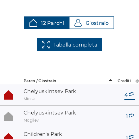
12 Parchi
Giostraio
Tabella completa
Parco / Giostraio
Crediti
Chelyuskintsev Park
4
Minsk
Chelyuskintsev Park
1
Mogilev
Children's Park
1