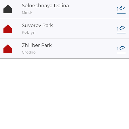
Solnechnaya Dolina
1
Minsk
Suvorov Park
1
Kobryn
Zhiliber Park
1
Grodno
coaster-count.com è un prodotto di Volker Sauer e Thomas
Thumann · Alcuni nomi di coaster e parchi potrebbero essere
marchi registrati. #catalogue_parks##